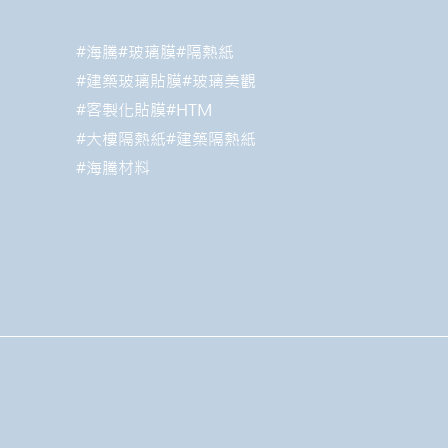
#海騰#玻璃膜#隔熱紙
#建築玻璃貼膜#玻璃美觀
​#客製化貼膜#HTM
#大樓隔熱紙#建築隔熱紙
#海騰材料