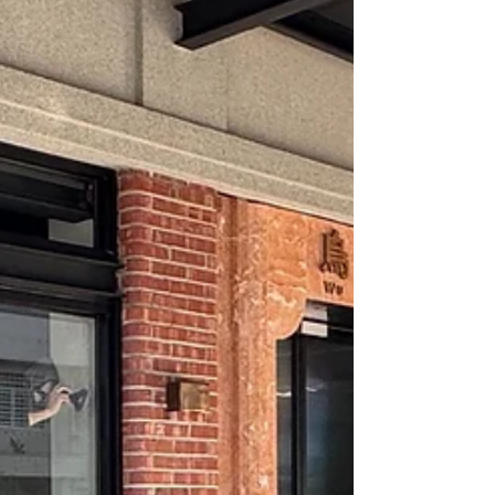
則因光線對比而難以窺視室內，有效提升隱私。 🛡️ 安全
防爆功能：意外撞擊時玻璃碎片有效抓附.不易飛散，增
強安全性。 ⏳ 10年品質保固：3M原廠保固長達10年，
專為建築等級使用而設計。