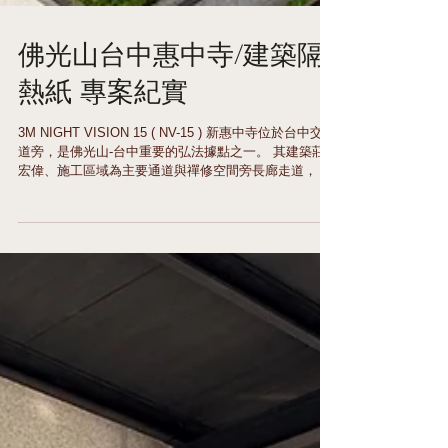
佛光山台中惠中寺/建築隔
熱紙 專案紀實
3M NIGHT VISION 15 ( NV-15 ) 新惠中寺位於台中交流
道旁，是佛光山-台中重要的弘法據點之一。 其建築莊嚴
宏偉、施工區域為主要通道與禪修空間旁長廊走道， 為
維持室內的涼爽與光線柔和度，同時提升隱蔽性與安全
性， 選擇進行全面性窗戶隔熱升級。 城市核心的清淨修
行空間中，建築本身的舒適度與隱私性扮演著重要角
色。 此次我們【海騰節能裝飾有限公司 HTM Film】 有
幸承接【佛光山台中惠中寺】重要區域的窗戶隔熱與隱
蔽升級工程， 選用美國原廠建築專用【3M NV-15高效
能隔熱紙】， 不僅提供絕佳的單向透視效果，更在隔熱
降溫、空間隱私、 安全強化等方面，展現出優異的綜合
性能。 3M™ NV-15 高隔熱建築膜 🌞 高隔熱性能：有效
阻隔超過70%太陽能夏季降溫效果明顯，提升冷氣效
率。 🔒 單向透視效果：白天內部可清楚看見外部，外部