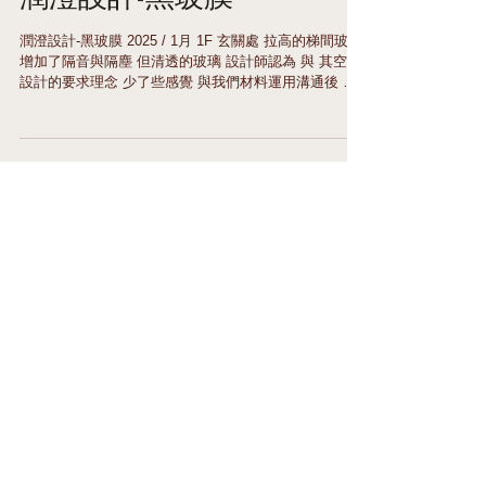
潤澄設計-黑玻膜
潤澄設計-黑玻膜 2025 / 1月 1F 玄關處 拉高的梯間玻璃
增加了隔音與隔塵 但清透的玻璃 設計師認為 與 其空間
設計的要求理念 少了些感覺 與我們材料運用溝通後 採
用了 Ｎ-15. 黑色15%透光的改色膜 提升隱密性與整體美
感 2F~6F 整棟的對外玻璃 採用 3M NightVision-15 NV-
15 建築隔熱紙 3M原廠10年保固 3M NV-15 雙彩高外反