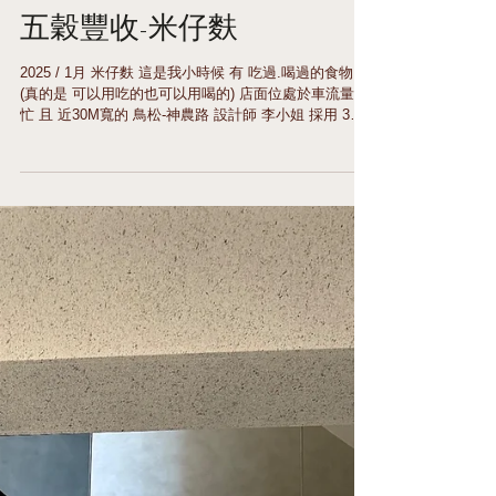
五穀豐收-米仔麩
2025 / 1月 米仔麩 這是我小時候 有 吃過.喝過的食物
(真的是 可以用吃的也可以用喝的) 店面位處於車流量繁
忙 且 近30M寬的 鳥松-神農路 設計師 李小姐 採用 3M
PR-70 建築隔熱紙 高透光的光線穿透量 店內商品.一目
了然 高效能的隔熱率與隔絕紫外線 保持天然食品.不易
變質 高抓附力的3M專利 PSA感壓膠 車水馬龍的大馬
路.不在擔心飛石意外擊碎玻璃產生危害