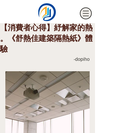
【消費者心得】紓解家的熱
。《舒熱佳建築隔熱紙》體
驗
海騰節能裝飾有限公司
-dopiho
HTM FILM