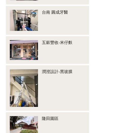
台南 圓成牙醫
五穀豐收-米仔麩
潤澄設計-黑玻膜
隆田園區