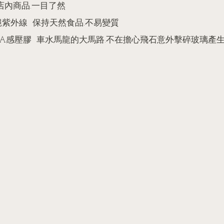
店內商品.一目了然
紫外線  保持天然食品.不易變質 
PSA感壓膠  車水馬龍的大馬路.不在擔心飛石意外擊碎玻璃產