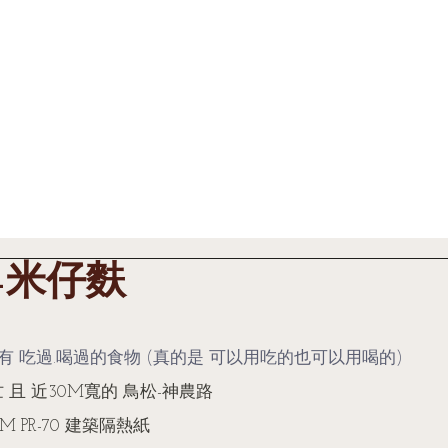
最新消息 News
工程案例 Cases
產品規格 Pr
-米仔麩
 有 吃過.喝過的食物 (真的是 可以用吃的也可以用喝的)
且 近30M寬的 鳥松-神農路 
M PR-70 建築隔熱紙 