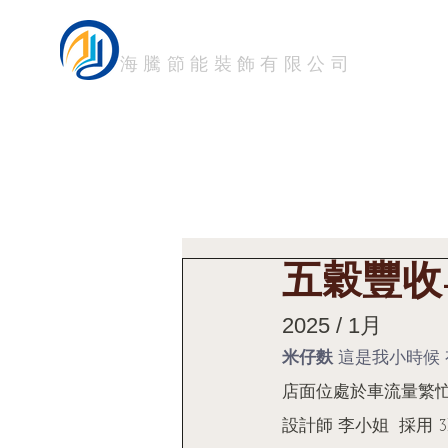
HTM FILM
首頁
關於我們 About
海騰節能裝飾有限公司
五穀豐收
2025 / 1月 
米仔麩
 這是我小時候
店面位處於車流量繁忙 
設計師 李小姐  採用 3