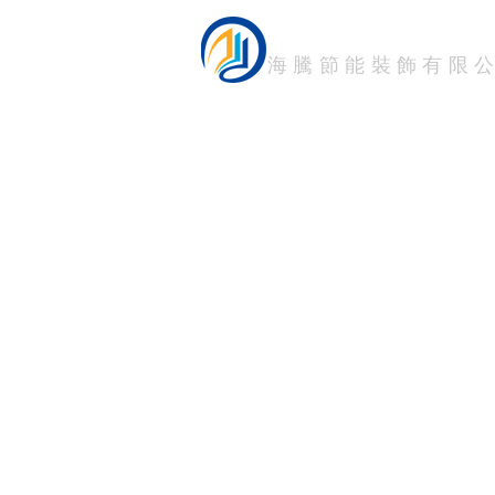
HTM FILM
海騰節能裝飾有限
海騰節能裝飾有限公司－高雄總部
address：814高雄市仁武區澄信街12
tel：07 375 7309
海騰節能裝飾有限公司－馬公聯絡處
address：澎湖縣馬公市光復路33號