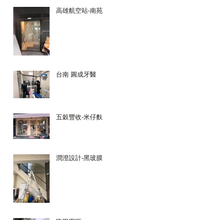
高雄航空站-南苑
台南 圓成牙醫
五穀豐收-米仔麩
潤澄設計-黑玻膜