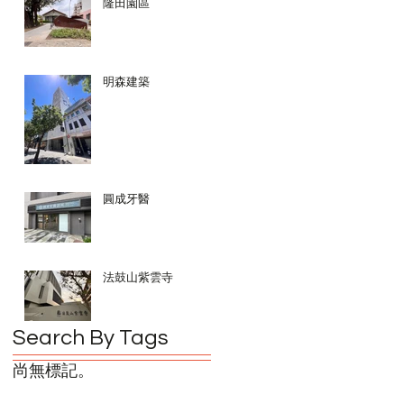
隆田園區
明森建築
圓成牙醫
法鼓山紫雲寺
Search By Tags
尚無標記。