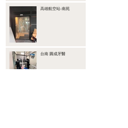
高雄航空站-南苑
台南 圓成牙醫
五穀豐收-米仔麩
潤澄設計-黑玻膜