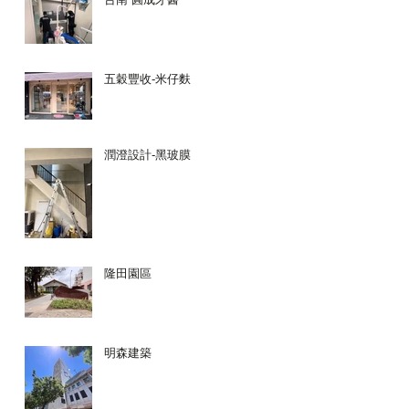
五穀豐收-米仔麩
潤澄設計-黑玻膜
隆田園區
明森建築