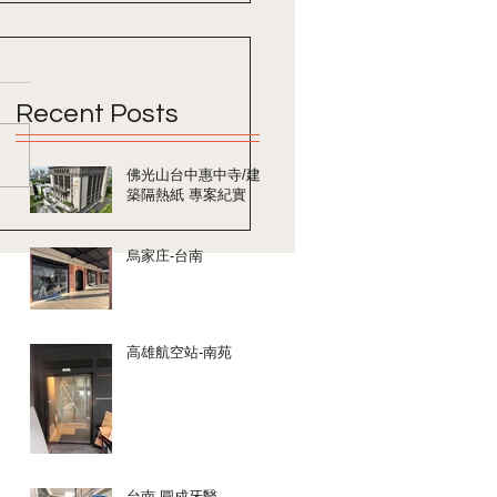
Recent Posts
佛光山台中惠中寺/建
築隔熱紙 專案紀實
烏家庄-台南
高雄航空站-南苑
台南 圓成牙醫