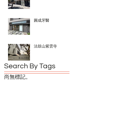
圓成牙醫
法鼓山紫雲寺
Search By Tags
尚無標記。
#海騰#玻璃膜#隔熱紙