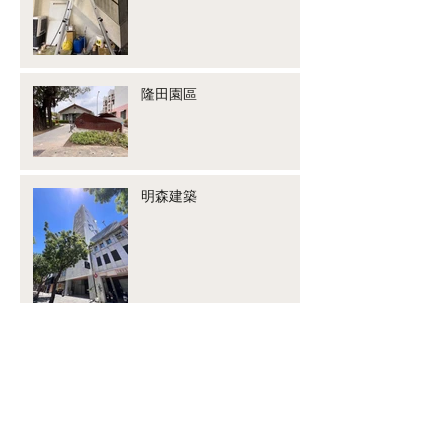
隆田園區
明森建築
圓成牙醫