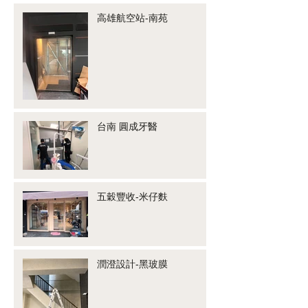
高雄航空站-南苑
台南 圓成牙醫
五穀豐收-米仔麩
潤澄設計-黑玻膜