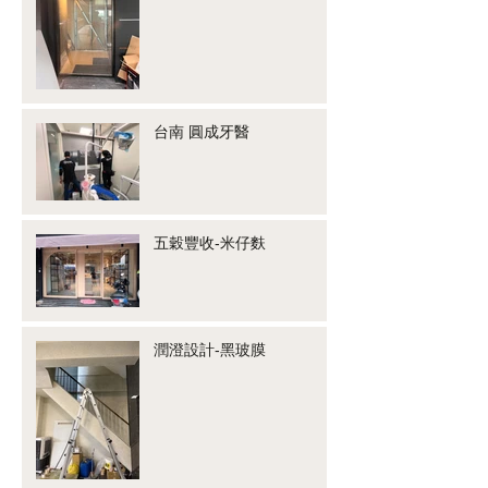
台南 圓成牙醫
五穀豐收-米仔麩
潤澄設計-黑玻膜