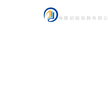
HTM FILM
海騰節能裝飾有限
海騰節能裝飾有限公司－高雄總部
address：814高雄市仁武區澄信街12
tel：07 375 7309
海騰節能裝飾有限公司－馬公聯絡處
address：澎湖縣馬公市光復路33號