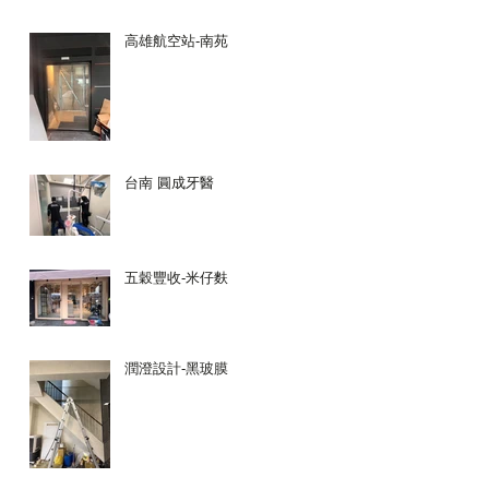
高雄航空站-南苑
台南 圓成牙醫
五穀豐收-米仔麩
潤澄設計-黑玻膜