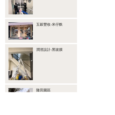
五穀豐收-米仔麩
潤澄設計-黑玻膜
隆田園區